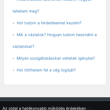
tehetem meg?
Hol tudom a hirdetésemet kezelni?
Mik a vázlatok? Hogyan tudom használni a
vázlatokat?
Milyen szolgáltatásokat vehetek igénybe?
Hol tölthetem fel a cég logóját?
Az oldal a hatékonyabb működés érdekében
"Diósd, Pest vármegyei régió állásportálja"