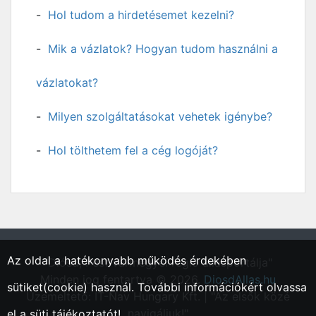
Hol tudom a hirdetésemet kezelni?
Mik a vázlatok? Hogyan tudom használni a
vázlatokat?
Milyen szolgáltatásokat vehetek igénybe?
Hol tölthetem fel a cég logóját?
Az oldal a hatékonyabb működés érdekében
"Diósd, Pest vármegyei régió állásportálja"
Minden jog fentartva © 2026.
DiosdAllas.hu
sütiket(cookie) használ. További információkért olvassa
Üzemeltető: IT-Nav Hungary Kft. | "Az elsők közé
navigáljuk!"
el a
süti tájékoztatót!